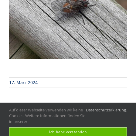
17. März 2024
Auf dieser Webseite verwenden wir keine
Datenschutzerklärung
.
Cookies. Weitere Informationen finden Sie
Copyright
2026
machart: Oelgemöller
|
in unserer
Datenschutzerklärung
|
Impressum
Ich habe verstanden